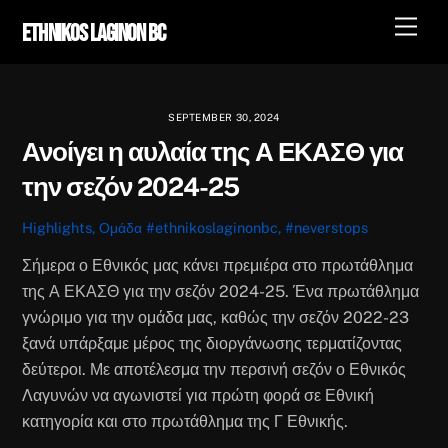
Skip
Men
Ethnikos Laginon BC
to
content
SEPTEMBER 30, 2024
Ανοίγει η αυλαία της Α ΕΚΑΣΘ για
την σεζόν 2024-25
Highlights
,
Ομάδα
#ethnikoslaginonbc
,
#neverstops
Σήμερα ο Εθνικός μας κάνει πρεμιέρα στο πρωτάθλημα
της Α ΕΚΑΣΘ για την σεζόν 2024-25. Ένα πρωτάθλημα
γνώριμο για την ομάδα μας, καθώς την σεζόν 2022-23
ξανά υπάρξαμε μέρος της διοργάνωσης τερματίζοντας
δεύτεροι. Με αποτέλεσμα την περσινή σεζόν ο Εθνικός
Λαγυνών να αγωνιστεί για πρώτη φορά σε Εθνική
κατηγορία και στο πρωτάθλημα της Γ Εθνικής.