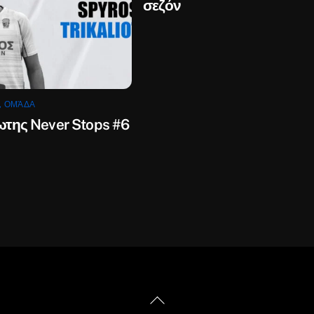
σεζόν
,
ΟΜΆΔΑ
ωτης Never Stops #6
Back