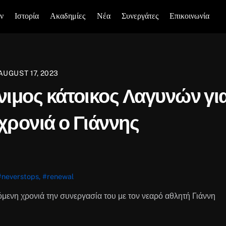
ν
Ιστορία
Ακαδημίες
Νέα
Συνεργάτες
Επικοινωνία
AUGUST 17, 2023
νιμος κάτοικος Λαγυνών γι
χρονιά ο Γιάννης
#neverstops
,
#renewal
μενη χρονιά την συνεργασία του με τον νεαρό αθλητή Γιάννη