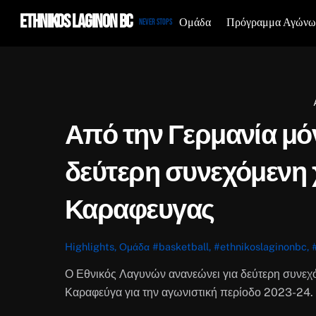
Skip
Ethnikos Laginon BC
Ομάδα
Πρόγραμμα Αγώνω
Never Stops
to
content
Από την Γερμανία μό
δεύτερη συνεχόμενη 
Καραφευγας
Highlights
,
Ομάδα
#basketball
,
#ethnikoslaginonbc
,
Ο Εθνικός Λαγυνών ανανεώνει για δεύτερη συνεχό
Καραφεύγα για την αγωνιστική περίοδο 2023-24.