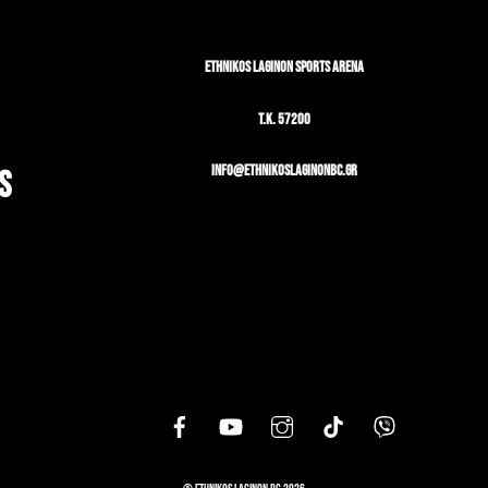
To
Top
ETHNIKOS LAGINON SPORTS ARENA
T.K. 57200
info@ethnikoslaginonbc.gr
S