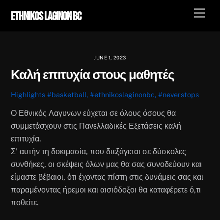
Skip
Men
Ethnikos Laginon BC
to
content
JUNE 1, 2023
Καλή επιτυχία στους μαθητές
Highlights
#basketball
,
#ethnikoslaginonbc
,
#neverstops
Ο Εθνικός Λαγυνων εύχεται σε όλους όσους θα
συμμετάσχουν στις Πανελλαδικές Εξετάσεις καλή
επιτυχία.
Σ’ αυτήν τη δοκιμασία, που διεξάγεται σε δύσκολες
συνθήκες, οι σκέψεις όλων μας θα σας συνοδεύουν και
είμαστε βέβαιοι, ότι έχοντας πίστη στις δυνάμεις σας και
παραμένοντας ήρεμοι και αισιόδοξοι θα καταφέρετε ό,τι
ποθείτε.