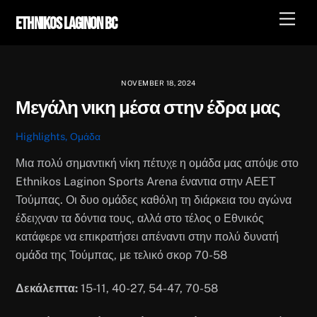
Skip
Men
Ethnikos Laginon BC
to
content
NOVEMBER 18, 2024
Μεγάλη νικη μέσα στην έδρα μας
Highlights
,
Ομάδα
Μια πολύ σημαντική νίκη πέτυχε η ομάδα μας απόψε στο
Ethnikos Laginon Sports Arena έναντια στην ΑΕΕΤ
Τούμπας. Οι δυο ομάδες καθόλη τη διάρκεια του αγώνα
έδειχναν τα δόντια τους, αλλά στο τέλος ο Εθνικός
κατάφερε να επικρατήσει απέναντι στην πολύ δυνατή
ομάδα της Τούμπας, με τελικό σκορ 70-58
Δεκάλεπτα:
15-11, 40-27, 54-47, 70-58