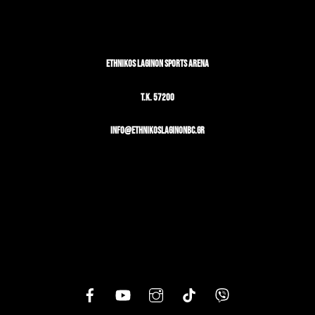
ETHNIKOS LAGINON SPORTS ARENA
T.K. 57200
info@ethnikoslaginonbc.gr