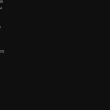
αι
γω
ι
ωση