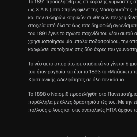
Το 1891 προσελήφθη ως επικεφαλής γυμναστής στ
ως Χ.Α.Ν.) στο Σπρίνγκφιλντ της Μασαχουσέτης. 
και των σκληρών καιρικών συνθηκών τον χειμώνα. 
στοιχεία από όλα τα έως τότε δημοφιλή αγωνίσματα
του 1891 έγινε το πρώτο παιχνίδι του νέου αυτού 
χρησιμοποίησαν μία μπάλα ποδοσφαίρου, την οπο
καρφώσει σε τοίχους στις δύο άκρες του γυμναστη
Το νέο αυτό σπορ άρχισε σταδιακά να γίνεται δημ
του ήταν ραγδαία και έτσι το 1893 το «Μπάσκετμπ
Χριστιανικής Αδελφότητας σε όλο τον κόσμο.
Το 1898 ο Νάισμιθ προσελήφθη στο Πανεπιστήμιο
παράλληλα με άλλες δραστηριότητές του. Με την ε
πολλούς φίλους και στις ανατολικές ΗΠΑ άρχισε