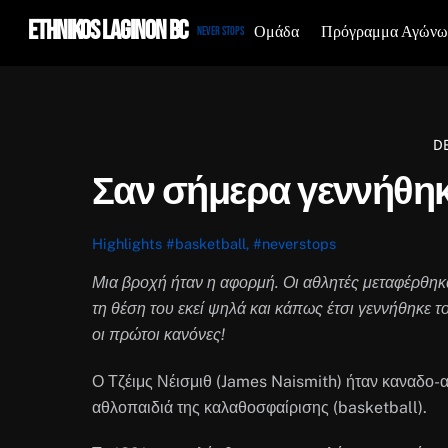
Skip
Ethnikos Laginon BC
Ομάδα
Πρόγραμμα Αγώνω
Never Stops
to
content
D
Σαν σήμερα γεννήθηκ
Highlights
#basketball
,
#neverstops
Μια βροχή ήταν η αφορμή. Οι αθλητές μεταφέρθηκα
τη θέση του εκεί ψηλά και κάπως έτσι γεννήθηκε 
οι πρώτοι κανόνες!
Ο Τζέιμς Νέισμιθ (James Naismith) ήταν καναδο-
αθλοπαιδιά της καλαθοσφαίρισης (basketball).