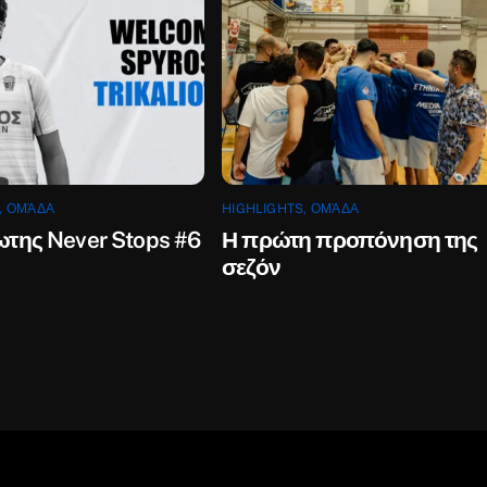
,
ΟΜΆΔΑ
HIGHLIGHTS
,
ΟΜΆΔΑ
ωτης Never Stops #6
Η πρώτη προπόνηση της
σεζόν