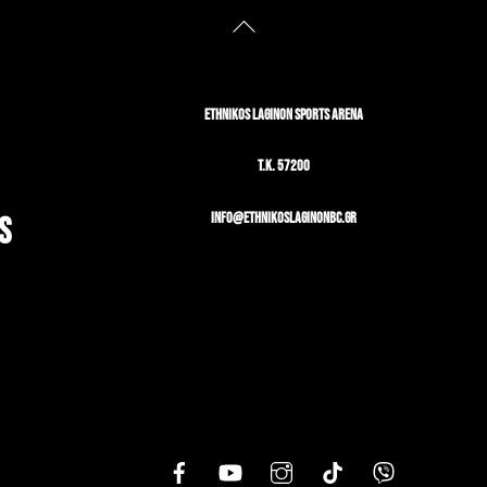
Back
To
Top
ETHNIKOS LAGINON SPORTS ARENA
T.K. 57200
info@ethnikoslaginonbc.gr
S