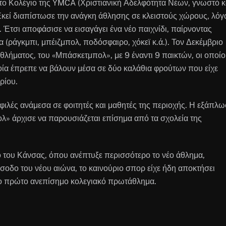
ο Κολέγιο της YMCA (Χριστιανική Αδελφότητα Νέων, γνωστό κ
Εκεί διαπίστωσε την ανάγκη άθλησης σε κλειστούς χώρους, λό
Έτσι αποφάσισε να εισαγάγει ένα νέο παιχνίδι, παίρνοντας
 (ράγκμπι, μπέιζμπολ, ποδόσφαιρο, χόκεϊ κ.ά.). Τον Δεκέμβριο
αθλήματος, του «Μπάσκετμπολ», με 9 έναντι 9 παικτών, οι οποίο
ία έπρεπε να βάλουν μέσα σε δύο καλάθια φρούτων που είχε
ρίου.
οφιλές ανάμεσα σε φοιτητές και μαθητές της περιοχής. Η εξάπλ
ολ» άρχισε να παρουσιάζεται επίσημα από τα σχολεία της
 του Κάνσας, όπου ανέπτυξε περισσότερο το νέο άθλημα,
ίσοδο του νέου αιώνα, το καινούριο σπορ είχε ήδη αποκτήσει
 το πρώτο ανεπίσημο κολεγιακό πρωτάθλημα.