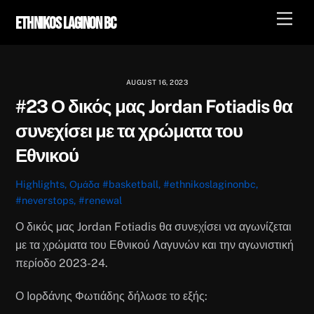
Skip
Men
Ethnikos Laginon BC
to
content
AUGUST 16, 2023
#23 Ο δικός μας Jordan Fotiadis θα
συνεχίσει με τα χρώματα του
Εθνικού
Highlights
,
Ομάδα
#basketball
,
#ethnikoslaginonbc
,
#neverstops
,
#renewal
Ο δικός μας Jordan Fotiadis θα συνεχίσει να αγωνίζεται
με τα χρώματα του Εθνικού Λαγυνών και την αγωνιστική
περίοδο 2023-24.
Ο Ιορδάνης Φωτιάδης δήλωσε το εξής: