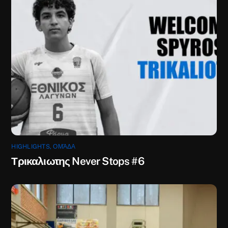
HIGHLIGHTS
,
ΟΜΆΔΑ
Τρικαλιωτης Never Stops #6