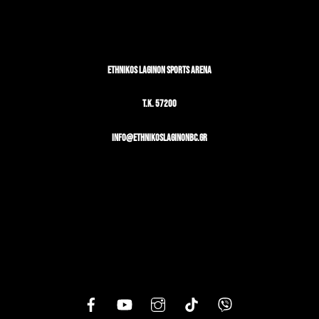
ETHNIKOS LAGINON SPORTS ARENA
T.K. 57200
info@ethnikoslaginonbc.gr