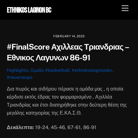
Skip
Men
Ethnikos Laginon BC
to
content
FEBRUARY 14, 2023
#FinalScore Αχιλλεας Τριανδριας –
Εθνικος Λαγυνων 86-91
Highlights
,
Ομάδα
#basketball
,
#ethnikoslaginonbc
,
#neverstops
Δια πυρός και σιδήρου πέρασε η ομάδα μας , η οποία
κέρδισε εκτός έδρας τον φορμαρισμένο , Αχιλλέα
Τριανδρίας και έτσι διατηρήθηκε στην δεύτερη θέση της
μεγάλης κατηγορίας της Ε.ΚΑ.Σ.Θ.
Δεκάλεπτα:
19-24, 45-46, 67-61, 86-91