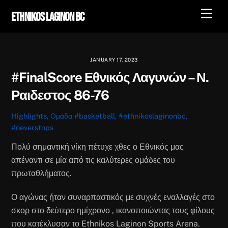
Skip
Men
Ethnikos Laginon BC
to
content
JANUARY 17, 2023
#FinalScore Εθνικός Λαγυνών – Ν.
Ραιδεστος 86-76
Highlights
,
Ομάδα
#basketball
,
#ethnikoslaginonbc
,
#neverstops
Πολύ σημαντική νίκη πέτυχε χθες ο Εθνικός μας
απέναντι σε μία από τις καλύτερες ομάδες του
πρωταθλήματος.
Ο αγώνας ήταν συναρπαστικός με συχνές εναλλαγές στο
σκορ στο δεύτερο ημίχρονο , ικανοποιώντας τους φίλους
που κατέκλυσαν το Ethnikos Laginon Sports Arena.