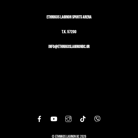
ETHNIKOS LAGINON SPORTS ARENA
T.K. 57200
info@ethnikoslaginonbc.gr
©
Ethnikos Laginon BC
2026