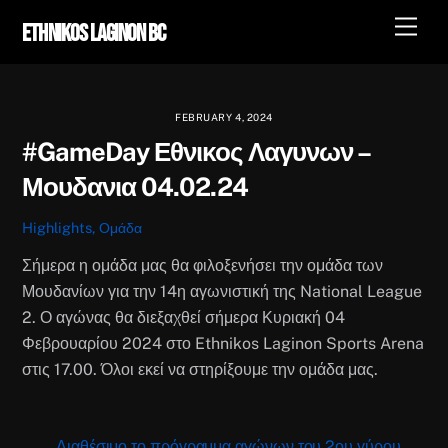
Skip
Men
Ethnikos Laginon BC
to
content
FEBRUARY 4, 2024
#GameDay Εθνικος Λαγυνων –
Μουδανια 04.02.24
Highlights
,
Ομάδα
Σήμερα η ομάδα μας θα φιλοξενήσει την ομάδα των
Μουδανίων για την 14η αγωνιστική της National League
2. Ο αγώνας θα διεξαχθεί σήμερα Κυριακή 04
Φεβρουαρίου 2024 στο Ethnikos Laginon Sports Arena
στις 17.00. Όλοι εκεί να στηρίξουμε την ομάδα μας.
Διαθέσιμο το πρόγραμμα αγώνων του 2ου γύρου