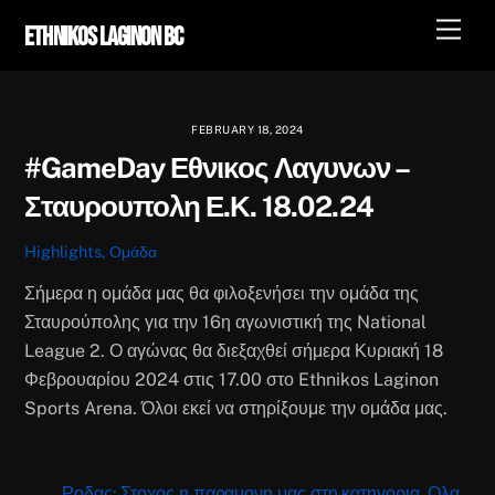
Skip
Men
Ethnikos Laginon BC
to
content
FEBRUARY 18, 2024
#GameDay Εθνικος Λαγυνων –
Σταυρουπολη Ε.Κ. 18.02.24
Highlights
,
Ομάδα
Σήμερα η ομάδα μας θα φιλοξενήσει την ομάδα της
Σταυρούπολης για την 16η αγωνιστική της National
League 2. Ο αγώνας θα διεξαχθεί σήμερα Κυριακή 18
Φεβρουαρίου 2024 στις 17.00 στο Ethnikos Laginon
Sports Arena. Όλοι εκεί να στηρίξουμε την ομάδα μας.
Ροδας: Στοχος η παραμονη μας στη κατηγορια. Ολα