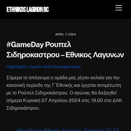
Skip
Men
Ethnikos Laginon BC
to
content
APRIL 7, 2024
#GameDay Ρουπελ
Σιδηροκαστρου – Εθνικος Λαγυνων
Highlights
,
Ομάδα
#ethnikoslaginonbc
Σήμερα το απόγευμα η ομάδα μας ρίχνει αυλαία για την
κανονική περίοδο της Γ΄Εθνικής και έρχεται αντιμέτωπη
με το Ρούπελ Σιδηροκάστρου. Ο αγώνας θα διεξαχθεί
σήμερα Κυριακή 07 Απριλίου 2024 στις 19.00 στο ΔΑΚ
Σιδηροκάστρου.
#FinalScore Εθνικος Λαγυνων – Ευκαρπια 74-57