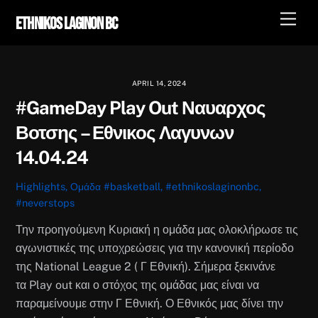
Skip
Men
Ethnikos Laginon BC
to
content
APRIL 14, 2024
#GameDay Play Out Ναυαρχος
Βοτσης – Εθνικος Λαγυνων
14.04.24
Highlights
,
Ομάδα
#basketball
,
#ethnikoslaginonbc
,
#neverstops
Την προηγούμενη Κυριακή η ομάδα μας ολοκλήρωσε τις
αγωνιστικές της υποχρεώσεις για την κανονική περίοδο
της National League 2 ( Γ Εθνική). Σήμερα ξεκινάνε
τα Play out και ο στόχος της ομάδας μας είναι να
παραμείνουμε στην Γ Εθνική. Ο Εθνικός μας δίνει την