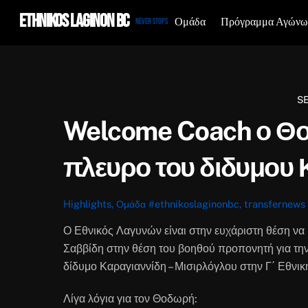
Skip
Ethnikos Laginon BC
Ομάδα
Πρόγραμμα Αγώνω
Never Stops
to
content
S
Welcome Coach ο Θο
πλευρο του διδυμου 
Highlights
,
Ομάδα
#ethnikoslaginonbc
,
transfernews
Ο Εθνικός Λαγυνών είναι στην ευχάριστη θέση να
Σαββίδη στην θέση του βοηθού προπονητή για τη
δίδυμο Καραγιαννίδη – Μισιρλόγλου στην Γ΄ Εθνικ
Λίγα λόγια για τον Θοδωρή: