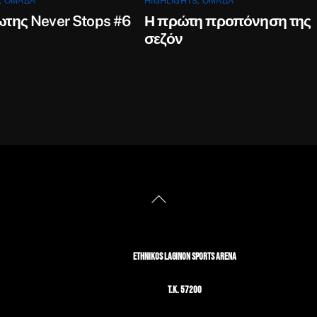
,
ΟΜΆΔΑ
HIGHLIGHTS
,
ΟΜΆΔΑ
ωτης Never Stops #6
Η πρώτη προπόνηση της
σεζόν
Back
To
Top
ETHNIKOS LAGINON SPORTS ARENA
T.K. 57200